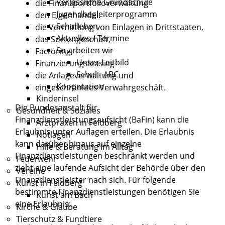
Verlässliche Grundschule
die Finanzportfolioverwaltung
Jugendbegleiterprogramm
den Eigenhandel.
Schulleben
die Vermittlung von Einlagen in Drittstaaten,
Aktuelles / Termine
das Sortengeschäft,
So arbeiten wir
Factoring,
Unser Leitbild
Finanzierungsleasing
Schul - ABC
die Anlageverwaltung und
Kooperation
eingeschränktes Verwahrgeschäft.
Kinderinsel
Die Bundesanstalt für
Gesundheit & Soziales
Finanzdienstleistungsaufsicht (BaFin) kann die
Arztpraxen in Feldberg
Erlaubnis unter Auflagen erteilen. Die Erlaubnis
Notlagen
kann darüber hinaus auf einzelne
Hilfe & Beratung im Alltag
Finanzdienstleistungen beschränkt werden und
Feuerwehr
zieht eine laufende Aufsicht der Behörde über den
Vereine
Finanzdienstleister nach sich. Für folgende
Kunst in Feldberg
bestimmte Finanzdienstleistungen benötigen Sie
Kunst am Bach
eine Erlaubnis:
Kirche & Glaube
Tierschutz & Fundtiere