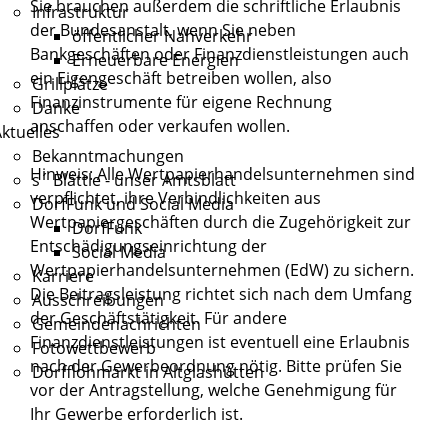
Sie brauchen außerdem die schriftliche Erlaubnis
Infrastruktur
der Bundesanstalt, wenn Sie neben
öffentlicher Nahverkehr
Bankgeschäften oder Finanzdienstleistungen auch
Erneuerbare Energien
ein Eigengeschäft betreiben wollen, also
Grillplätze
Finanzinstrumente für eigene Rechnung
Danke
anschaffen oder verkaufen wollen.
ktuelles
Bekanntmachungen
Hinweis: Alle Wertpapierhandelsunternehmen sind
s´ Blättle - unser Amtsblatt
verpflichtet, ihre Verbindlichkeiten aus
DorfFunk und Social Media
Wertpapiergeschäften durch die Zugehörigkeit zur
DorfFunk
Entschädigungseinrichtung der
Social Media
Wertpapierhandelsunternehmen (EdW) zu sichern.
Karriere
Die Beitragsleistung richtet sich nach dem Umfang
Ausschreibungen
der Geschäftstätigkeit. Für andere
Gemeindenachrichten
Finanzdienstleistungen ist eventuell eine Erlaubnis
Fotowettbewerb
nach der Gewerbeordnung nötig. Bitte prüfen Sie
Dorfflohmarkt in Altglashütten
vor der Antragstellung, welche Genehmigung für
Ihr Gewerbe erforderlich ist.