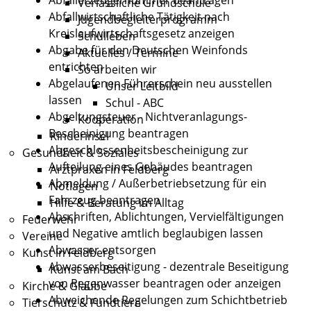
Verlässliche Grundschule
Abfallwirtschaftliche Tätigkeit nach
Jugendbegleiterprogramm
Kreislaufwirtschaftsgesetz anzeigen
Schulleben
Abgabe für den Deutschen Weinfonds
Aktuelles / Termine
entrichten
So arbeiten wir
Abgelaufenen Führerschein neu ausstellen
Unser Leitbild
lassen
Schul - ABC
Abgeltungsteuer - Nichtveranlagungs-
Kooperation
Bescheinigung beantragen
Kinderinsel
Abgeschlossenheitsbescheinigung zur
Gesundheit & Soziales
Aufteilung eines Gebäudes beantragen
Arztpraxen in Feldberg
Abmeldung / Außerbetriebsetzung für ein
Notlagen
Fahrzeug beantragen
Hilfe & Beratung im Alltag
Abschriften, Ablichtungen, Vervielfältigungen
Feuerwehr
und Negative amtlich beglaubigen lassen
Vereine
Abwasser entsorgen
Kunst in Feldberg
Abwasserbeseitigung - dezentrale Beseitigung
Kunst am Bach
von Regenwasser beantragen oder anzeigen
Kirche & Glaube
Abweichende Regelungen zum Schichtbetrieb
Tierschutz & Fundtiere