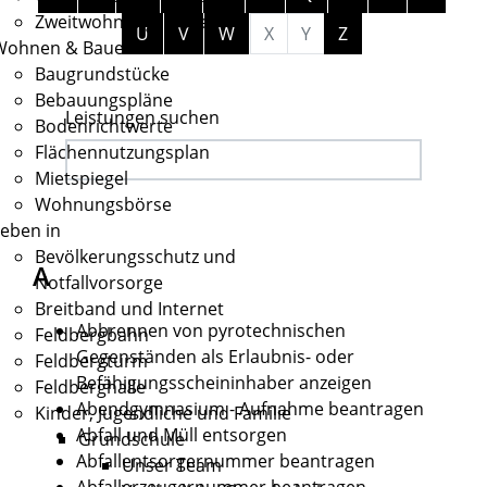
Zweitwohnungssteuer
U
V
W
X
Y
Z
Wohnen & Bauen
Baugrundstücke
Bebauungspläne
Leistungen suchen
Bodenrichtwerte
Flächennutzungsplan
Mietspiegel
Wohnungsbörse
eben in
Bevölkerungsschutz und
A
Notfallvorsorge
Breitband und Internet
Abbrennen von pyrotechnischen
Feldbergbahn
Gegenständen als Erlaubnis- oder
Feldbergturm
Befähigungsscheininhaber anzeigen
Feldberghalle
Abendgymnasium - Aufnahme beantragen
Kinder, Jugendliche und Familie
Abfall und Müll entsorgen
Grundschule
Abfallentsorgernummer beantragen
Unser Team
Abfallerzeugernummer beantragen