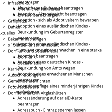
beantragen
Infrastruktur
Abweichende Ruhezeit beantragen
öffentlicher Nahverkehr
Adoption - Akteneinsicht beantragen
Erneuerbare Energien
Adoption - sich als Adoptiveltern bewerben
Grillplätze
Adoption eines ausländischen Kindes -
Danke
Beurkundung im Geburtenregister
ktuelles
beantragen
Bekanntmachungen
Adoption eines ausländischen Kindes -
s´ Blättle - unser Amtsblatt
Umwandlung einer schwachen in eine starke
DorfFunk und Social Media
Adoption beantragen
DorfFunk
Adoption eines deutschen Kindes -
Social Media
Beurkundung von Amts wegen
Karriere
Adoption eines erwachsenen Menschen
Ausschreibungen
beantragen
Gemeindenachrichten
Adoptionspflege eines minderjährigen Kindes
Fotowettbewerb
aufnehmen
Dorfflohmarkt in Altglashütten
Adressänderung auf der eID-Karte
beantragen
Adressbuch - Eintrag sperren lassen