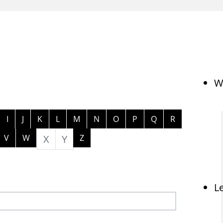
W
ngen
I
J
K
L
M
N
O
P
Q
R
V
W
X
Y
Z
L