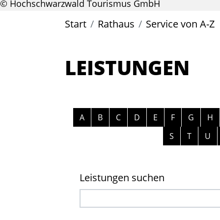
© Hochschwarzwald Tourismus GmbH
Start
Rathaus
Service von A-Z
LEISTUNGEN
Alphabetisches Register überspri
A
B
C
D
E
F
G
H
S
T
U
Leistungen suchen