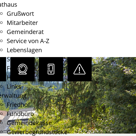
athaus
Grußwort
Mitarbeiter
Gemeinderat
Service von A-Z
Lebenslagen
Satzungen
Formulare, Gebühren
Haushaltsführung
Links
erwaltung
Friedhof
Fundbüro
Gemeindekasse
Gewerbegrundstücke