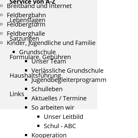
Service von A-Z
Breitband und Internet
Feldbergbahn
Lebenslagen
Feldbergturm
Feldberghalle
Satzungen
Kinder, Jugendliche und Familie
Grundschule
Formulare, Gebühren
Unser Team
Verlässliche Grundschule
Haushaltsführung
Jugendbegleiterprogramm
Schulleben
Links
Aktuelles / Termine
So arbeiten wir
Unser Leitbild
Schul - ABC
Kooperation