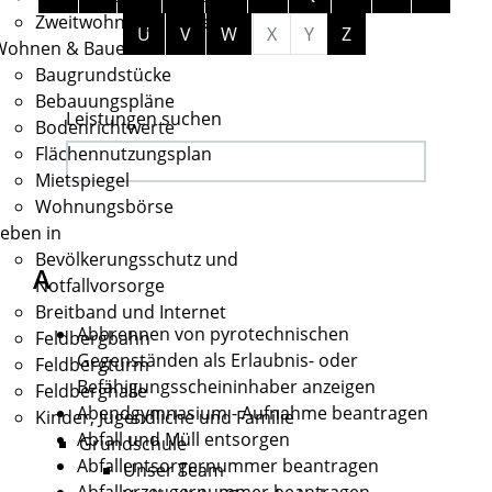
Zweitwohnungssteuer
U
V
W
X
Y
Z
Wohnen & Bauen
Baugrundstücke
Bebauungspläne
Leistungen suchen
Bodenrichtwerte
Flächennutzungsplan
Mietspiegel
Wohnungsbörse
eben in
Bevölkerungsschutz und
A
Notfallvorsorge
Breitband und Internet
Abbrennen von pyrotechnischen
Feldbergbahn
Gegenständen als Erlaubnis- oder
Feldbergturm
Befähigungsscheininhaber anzeigen
Feldberghalle
Abendgymnasium - Aufnahme beantragen
Kinder, Jugendliche und Familie
Abfall und Müll entsorgen
Grundschule
Abfallentsorgernummer beantragen
Unser Team
Abfallerzeugernummer beantragen