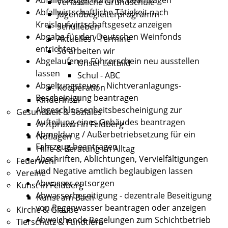
Verlässliche Grundschule
Abfallwirtschaftliche Tätigkeit nach
Jugendbegleiterprogramm
Kreislaufwirtschaftsgesetz anzeigen
Schulleben
Abgabe für den Deutschen Weinfonds
Aktuelles / Termine
entrichten
So arbeiten wir
Abgelaufenen Führerschein neu ausstellen
Unser Leitbild
lassen
Schul - ABC
Abgeltungsteuer - Nichtveranlagungs-
Kooperation
Bescheinigung beantragen
Kinderinsel
Abgeschlossenheitsbescheinigung zur
Gesundheit & Soziales
Aufteilung eines Gebäudes beantragen
Arztpraxen in Feldberg
Abmeldung / Außerbetriebsetzung für ein
Notlagen
Fahrzeug beantragen
Hilfe & Beratung im Alltag
Abschriften, Ablichtungen, Vervielfältigungen
Feuerwehr
und Negative amtlich beglaubigen lassen
Vereine
Abwasser entsorgen
Kunst in Feldberg
Abwasserbeseitigung - dezentrale Beseitigung
Kunst am Bach
von Regenwasser beantragen oder anzeigen
Kirche & Glaube
Abweichende Regelungen zum Schichtbetrieb
Tierschutz & Fundtiere