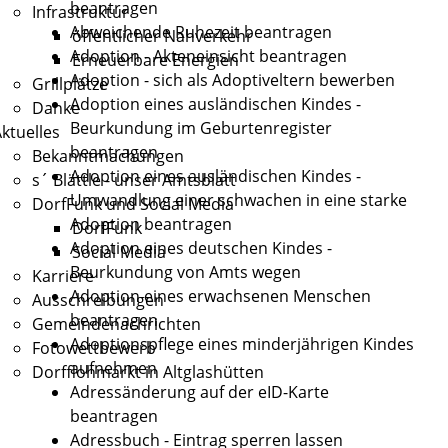
beantragen
Infrastruktur
Abweichende Ruhezeit beantragen
öffentlicher Nahverkehr
Adoption - Akteneinsicht beantragen
Erneuerbare Energien
Adoption - sich als Adoptiveltern bewerben
Grillplätze
Adoption eines ausländischen Kindes -
Danke
Beurkundung im Geburtenregister
ktuelles
beantragen
Bekanntmachungen
Adoption eines ausländischen Kindes -
s´ Blättle - unser Amtsblatt
Umwandlung einer schwachen in eine starke
DorfFunk und Social Media
Adoption beantragen
DorfFunk
Adoption eines deutschen Kindes -
Social Media
Beurkundung von Amts wegen
Karriere
Adoption eines erwachsenen Menschen
Ausschreibungen
beantragen
Gemeindenachrichten
Adoptionspflege eines minderjährigen Kindes
Fotowettbewerb
aufnehmen
Dorfflohmarkt in Altglashütten
Adressänderung auf der eID-Karte
beantragen
Adressbuch - Eintrag sperren lassen