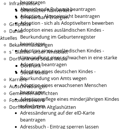
beantragen
Infrastruktur
Abweichende Ruhezeit beantragen
öffentlicher Nahverkehr
Adoption - Akteneinsicht beantragen
Erneuerbare Energien
Adoption - sich als Adoptiveltern bewerben
Grillplätze
Adoption eines ausländischen Kindes -
Danke
Beurkundung im Geburtenregister
ktuelles
beantragen
Bekanntmachungen
Adoption eines ausländischen Kindes -
s´ Blättle - unser Amtsblatt
Umwandlung einer schwachen in eine starke
DorfFunk und Social Media
Adoption beantragen
DorfFunk
Adoption eines deutschen Kindes -
Social Media
Beurkundung von Amts wegen
Karriere
Adoption eines erwachsenen Menschen
Ausschreibungen
beantragen
Gemeindenachrichten
Adoptionspflege eines minderjährigen Kindes
Fotowettbewerb
aufnehmen
Dorfflohmarkt in Altglashütten
Adressänderung auf der eID-Karte
beantragen
Adressbuch - Eintrag sperren lassen