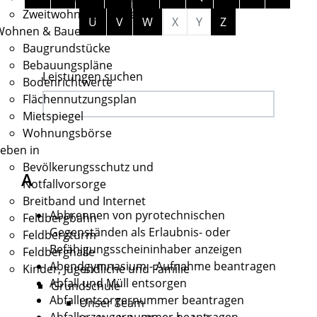
Zweitwohnungssteuer
U
V
W
X
Y
Z
Wohnen & Bauen
Baugrundstücke
Bebauungspläne
Leistungen suchen
Bodenrichtwerte
Flächennutzungsplan
Mietspiegel
Wohnungsbörse
eben in
Bevölkerungsschutz und
A
Notfallvorsorge
Breitband und Internet
Abbrennen von pyrotechnischen
Feldbergbahn
Gegenständen als Erlaubnis- oder
Feldbergturm
Befähigungsscheininhaber anzeigen
Feldberghalle
Abendgymnasium - Aufnahme beantragen
Kinder, Jugendliche und Familie
Abfall und Müll entsorgen
Grundschule
Abfallentsorgernummer beantragen
Unser Team
Abfallerzeugernummer beantragen