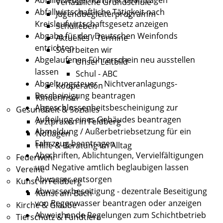
Verlässliche Grundschule
Abfallwirtschaftliche Tätigkeit nach
Jugendbegleiterprogramm
Kreislaufwirtschaftsgesetz anzeigen
Schulleben
Abgabe für den Deutschen Weinfonds
Aktuelles / Termine
entrichten
So arbeiten wir
Abgelaufenen Führerschein neu ausstellen
Unser Leitbild
lassen
Schul - ABC
Abgeltungsteuer - Nichtveranlagungs-
Kooperation
Bescheinigung beantragen
Kinderinsel
Abgeschlossenheitsbescheinigung zur
Gesundheit & Soziales
Aufteilung eines Gebäudes beantragen
Arztpraxen in Feldberg
Abmeldung / Außerbetriebsetzung für ein
Notlagen
Fahrzeug beantragen
Hilfe & Beratung im Alltag
Abschriften, Ablichtungen, Vervielfältigungen
Feuerwehr
und Negative amtlich beglaubigen lassen
Vereine
Abwasser entsorgen
Kunst in Feldberg
Abwasserbeseitigung - dezentrale Beseitigung
Kunst am Bach
von Regenwasser beantragen oder anzeigen
Kirche & Glaube
Abweichende Regelungen zum Schichtbetrieb
Tierschutz & Fundtiere