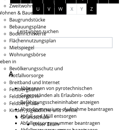
Zweitwohnungssteuer
U
V
W
X
Y
Z
Wohnen & Bauen
Baugrundstücke
Bebauungspläne
Leistungen suchen
Bodenrichtwerte
Flächennutzungsplan
Mietspiegel
Wohnungsbörse
eben in
Bevölkerungsschutz und
A
Notfallvorsorge
Breitband und Internet
Abbrennen von pyrotechnischen
Feldbergbahn
Gegenständen als Erlaubnis- oder
Feldbergturm
Befähigungsscheininhaber anzeigen
Feldberghalle
Abendgymnasium - Aufnahme beantragen
Kinder, Jugendliche und Familie
Abfall und Müll entsorgen
Grundschule
Abfallentsorgernummer beantragen
Unser Team
Abfallerzeugernummer beantragen