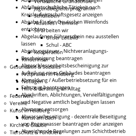
Verlässliche Grundschule
Abfallwirtschaftliche Tätigkeit nach
Jugendbegleiterprogramm
Kreislaufwirtschaftsgesetz anzeigen
Schulleben
Abgabe für den Deutschen Weinfonds
Aktuelles / Termine
entrichten
So arbeiten wir
Abgelaufenen Führerschein neu ausstellen
Unser Leitbild
lassen
Schul - ABC
Abgeltungsteuer - Nichtveranlagungs-
Kooperation
Bescheinigung beantragen
Kinderinsel
Abgeschlossenheitsbescheinigung zur
Gesundheit & Soziales
Aufteilung eines Gebäudes beantragen
Arztpraxen in Feldberg
Abmeldung / Außerbetriebsetzung für ein
Notlagen
Fahrzeug beantragen
Hilfe & Beratung im Alltag
Abschriften, Ablichtungen, Vervielfältigungen
Feuerwehr
und Negative amtlich beglaubigen lassen
Vereine
Abwasser entsorgen
Kunst in Feldberg
Abwasserbeseitigung - dezentrale Beseitigung
Kunst am Bach
von Regenwasser beantragen oder anzeigen
Kirche & Glaube
Abweichende Regelungen zum Schichtbetrieb
Tierschutz & Fundtiere