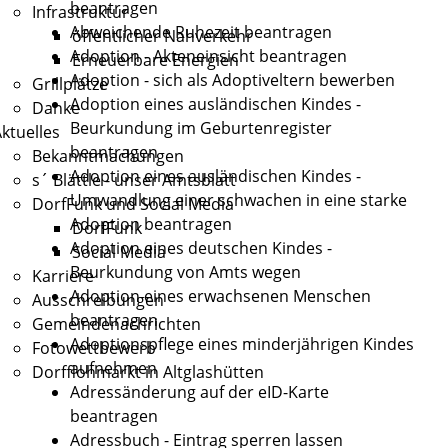
beantragen
Infrastruktur
Abweichende Ruhezeit beantragen
öffentlicher Nahverkehr
Adoption - Akteneinsicht beantragen
Erneuerbare Energien
Adoption - sich als Adoptiveltern bewerben
Grillplätze
Adoption eines ausländischen Kindes -
Danke
Beurkundung im Geburtenregister
ktuelles
beantragen
Bekanntmachungen
Adoption eines ausländischen Kindes -
s´ Blättle - unser Amtsblatt
Umwandlung einer schwachen in eine starke
DorfFunk und Social Media
Adoption beantragen
DorfFunk
Adoption eines deutschen Kindes -
Social Media
Beurkundung von Amts wegen
Karriere
Adoption eines erwachsenen Menschen
Ausschreibungen
beantragen
Gemeindenachrichten
Adoptionspflege eines minderjährigen Kindes
Fotowettbewerb
aufnehmen
Dorfflohmarkt in Altglashütten
Adressänderung auf der eID-Karte
beantragen
Adressbuch - Eintrag sperren lassen