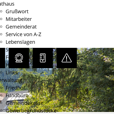
athaus
Grußwort
Mitarbeiter
Gemeinderat
Service von A-Z
Lebenslagen
Satzungen
Formulare, Gebühren
Haushaltsführung
Links
erwaltung
Friedhof
Fundbüro
Gemeindekasse
Gewerbegrundstücke