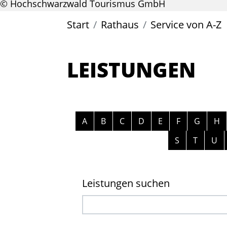
© Hochschwarzwald Tourismus GmbH
Start
Rathaus
Service von A-Z
LEISTUNGEN
Alphabetisches Register überspri
A
B
C
D
E
F
G
H
S
T
U
Leistungen suchen