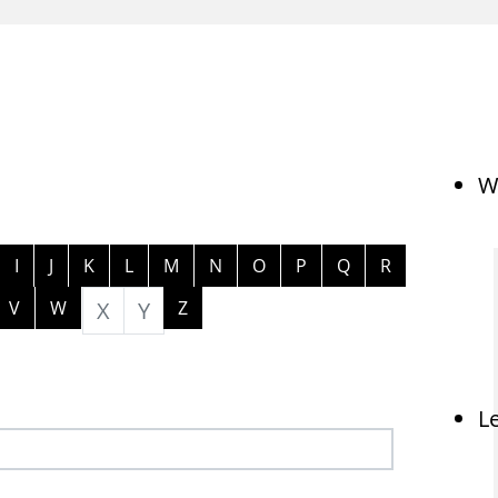
W
ngen
I
J
K
L
M
N
O
P
Q
R
V
W
X
Y
Z
L