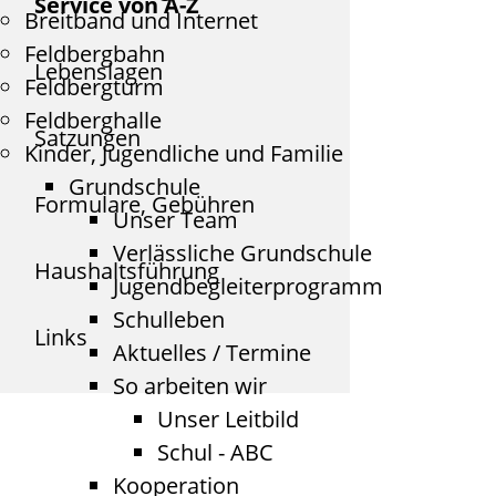
Service von A-Z
Breitband und Internet
Feldbergbahn
Lebenslagen
Feldbergturm
Feldberghalle
Satzungen
Kinder, Jugendliche und Familie
Grundschule
Formulare, Gebühren
Unser Team
Verlässliche Grundschule
Haushaltsführung
Jugendbegleiterprogramm
Schulleben
Links
Aktuelles / Termine
So arbeiten wir
Unser Leitbild
Schul - ABC
Kooperation