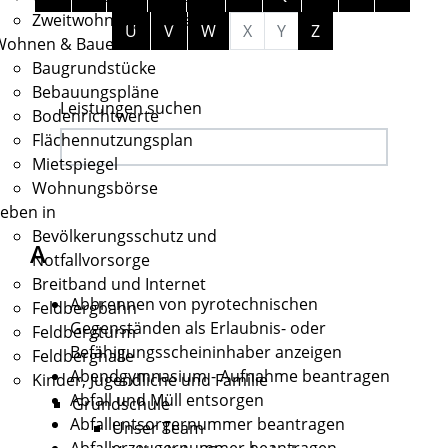
Zweitwohnungssteuer
U
V
W
X
Y
Z
Wohnen & Bauen
Baugrundstücke
Bebauungspläne
Leistungen suchen
Bodenrichtwerte
Flächennutzungsplan
Mietspiegel
Wohnungsbörse
eben in
Bevölkerungsschutz und
A
Notfallvorsorge
Breitband und Internet
Abbrennen von pyrotechnischen
Feldbergbahn
Gegenständen als Erlaubnis- oder
Feldbergturm
Befähigungsscheininhaber anzeigen
Feldberghalle
Abendgymnasium - Aufnahme beantragen
Kinder, Jugendliche und Familie
Abfall und Müll entsorgen
Grundschule
Abfallentsorgernummer beantragen
Unser Team
Abfallerzeugernummer beantragen