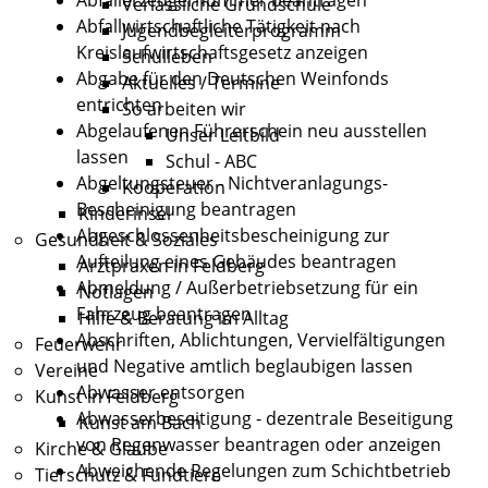
Verlässliche Grundschule
Abfallwirtschaftliche Tätigkeit nach
Jugendbegleiterprogramm
Kreislaufwirtschaftsgesetz anzeigen
Schulleben
Abgabe für den Deutschen Weinfonds
Aktuelles / Termine
entrichten
So arbeiten wir
Abgelaufenen Führerschein neu ausstellen
Unser Leitbild
lassen
Schul - ABC
Abgeltungsteuer - Nichtveranlagungs-
Kooperation
Bescheinigung beantragen
Kinderinsel
Abgeschlossenheitsbescheinigung zur
Gesundheit & Soziales
Aufteilung eines Gebäudes beantragen
Arztpraxen in Feldberg
Abmeldung / Außerbetriebsetzung für ein
Notlagen
Fahrzeug beantragen
Hilfe & Beratung im Alltag
Abschriften, Ablichtungen, Vervielfältigungen
Feuerwehr
und Negative amtlich beglaubigen lassen
Vereine
Abwasser entsorgen
Kunst in Feldberg
Abwasserbeseitigung - dezentrale Beseitigung
Kunst am Bach
von Regenwasser beantragen oder anzeigen
Kirche & Glaube
Abweichende Regelungen zum Schichtbetrieb
Tierschutz & Fundtiere