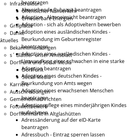
beantragen
Infrastruktur
Abweichende Ruhezeit beantragen
öffentlicher Nahverkehr
Adoption - Akteneinsicht beantragen
Erneuerbare Energien
Adoption - sich als Adoptiveltern bewerben
Grillplätze
Adoption eines ausländischen Kindes -
Danke
Beurkundung im Geburtenregister
ktuelles
beantragen
Bekanntmachungen
Adoption eines ausländischen Kindes -
s´ Blättle - unser Amtsblatt
Umwandlung einer schwachen in eine starke
DorfFunk und Social Media
Adoption beantragen
DorfFunk
Adoption eines deutschen Kindes -
Social Media
Beurkundung von Amts wegen
Karriere
Adoption eines erwachsenen Menschen
Ausschreibungen
beantragen
Gemeindenachrichten
Adoptionspflege eines minderjährigen Kindes
Fotowettbewerb
aufnehmen
Dorfflohmarkt in Altglashütten
Adressänderung auf der eID-Karte
beantragen
Adressbuch - Eintrag sperren lassen