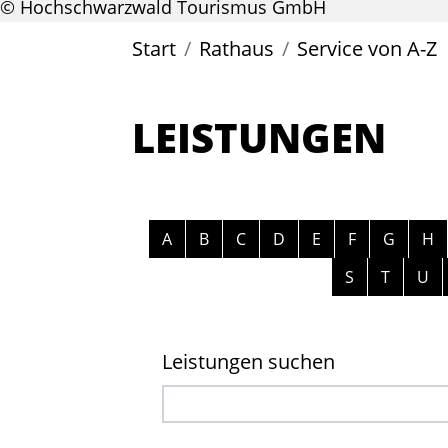
© Hochschwarzwald Tourismus GmbH
Start
Rathaus
Service von A-Z
LEISTUNGEN
Alphabetisches Register überspri
A
B
C
D
E
F
G
H
S
T
U
Leistungen suchen