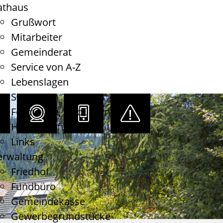
athaus
Grußwort
Mitarbeiter
Gemeinderat
Service von A-Z
Lebenslagen
Satzungen
Formulare, Gebühren
Haushaltsführung
Links
erwaltung
Friedhof
Fundbüro
Gemeindekasse
Gewerbegrundstücke