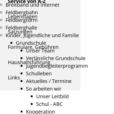
Service von A-Z
Breitband und Internet
Feldbergbahn
Lebenslagen
Feldbergturm
Feldberghalle
Satzungen
Kinder, Jugendliche und Familie
Grundschule
Formulare, Gebühren
Unser Team
Verlässliche Grundschule
Haushaltsführung
Jugendbegleiterprogramm
Schulleben
Links
Aktuelles / Termine
So arbeiten wir
Unser Leitbild
Schul - ABC
Kooperation