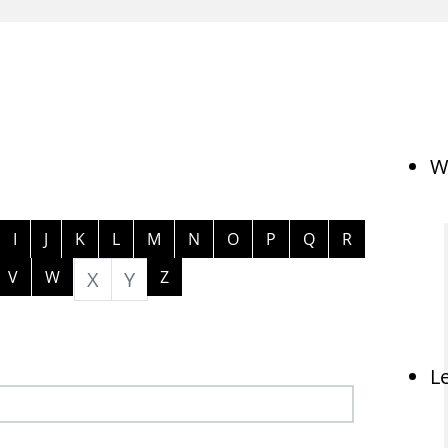
W
ngen
I
J
K
L
M
N
O
P
Q
R
V
W
X
Y
Z
L