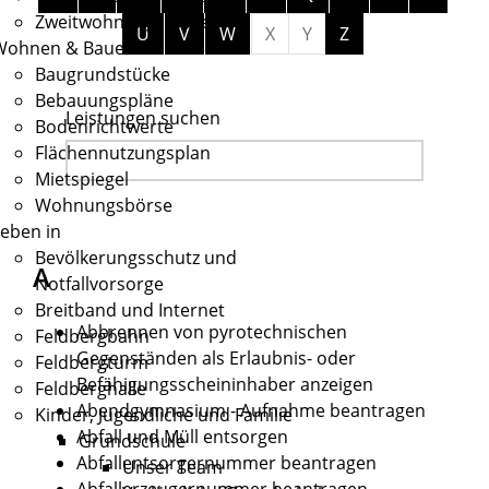
Zweitwohnungssteuer
U
V
W
X
Y
Z
Wohnen & Bauen
Baugrundstücke
Bebauungspläne
Leistungen suchen
Bodenrichtwerte
Flächennutzungsplan
Mietspiegel
Wohnungsbörse
eben in
Bevölkerungsschutz und
A
Notfallvorsorge
Breitband und Internet
Abbrennen von pyrotechnischen
Feldbergbahn
Gegenständen als Erlaubnis- oder
Feldbergturm
Befähigungsscheininhaber anzeigen
Feldberghalle
Abendgymnasium - Aufnahme beantragen
Kinder, Jugendliche und Familie
Abfall und Müll entsorgen
Grundschule
Abfallentsorgernummer beantragen
Unser Team
Abfallerzeugernummer beantragen