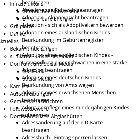
beantragen
Infrastruktur
Abweichende Ruhezeit beantragen
öffentlicher Nahverkehr
Adoption - Akteneinsicht beantragen
Erneuerbare Energien
Adoption - sich als Adoptiveltern bewerben
Grillplätze
Adoption eines ausländischen Kindes -
Danke
Beurkundung im Geburtenregister
ktuelles
beantragen
Bekanntmachungen
Adoption eines ausländischen Kindes -
s´ Blättle - unser Amtsblatt
Umwandlung einer schwachen in eine starke
DorfFunk und Social Media
Adoption beantragen
DorfFunk
Adoption eines deutschen Kindes -
Social Media
Beurkundung von Amts wegen
Karriere
Adoption eines erwachsenen Menschen
Ausschreibungen
beantragen
Gemeindenachrichten
Adoptionspflege eines minderjährigen Kindes
Fotowettbewerb
aufnehmen
Dorfflohmarkt in Altglashütten
Adressänderung auf der eID-Karte
beantragen
Adressbuch - Eintrag sperren lassen