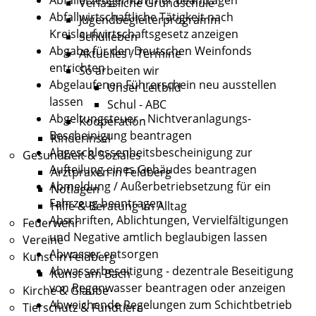
Verlässliche Grundschule
Abfallwirtschaftliche Tätigkeit nach
Jugendbegleiterprogramm
Kreislaufwirtschaftsgesetz anzeigen
Schulleben
Abgabe für den Deutschen Weinfonds
Aktuelles / Termine
entrichten
So arbeiten wir
Abgelaufenen Führerschein neu ausstellen
Unser Leitbild
lassen
Schul - ABC
Abgeltungsteuer - Nichtveranlagungs-
Kooperation
Bescheinigung beantragen
Kinderinsel
Abgeschlossenheitsbescheinigung zur
Gesundheit & Soziales
Aufteilung eines Gebäudes beantragen
Arztpraxen in Feldberg
Abmeldung / Außerbetriebsetzung für ein
Notlagen
Fahrzeug beantragen
Hilfe & Beratung im Alltag
Abschriften, Ablichtungen, Vervielfältigungen
Feuerwehr
und Negative amtlich beglaubigen lassen
Vereine
Abwasser entsorgen
Kunst in Feldberg
Abwasserbeseitigung - dezentrale Beseitigung
Kunst am Bach
von Regenwasser beantragen oder anzeigen
Kirche & Glaube
Abweichende Regelungen zum Schichtbetrieb
Tierschutz & Fundtiere